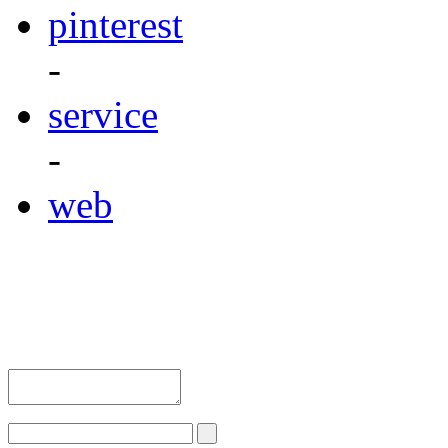
pinterest
-
service
-
web