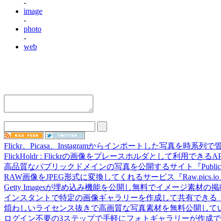
-
image
-
photo
-
web
Flickr、Picasa、Instagramからインポートした写真を時系列で
FlickHoldr : Flickrの画像をプレースホルダとして利用できるAP
高品質なパブリックドメインの写真を公開するサイト『Public Doma
RAW画像をJPEG形式に変換してくれるサービス『Raw.pics.io
Getty Imagesが埋め込み機能を公開し無料でイメージ素材の
インスタントで特定の画像ギャラリーを作成して共有できる『
煩わしいライセンス抜きで高画質な写真素材を無料公開して
ログイン不要の3ステップで手軽にフォトギャラリーが作成できる『