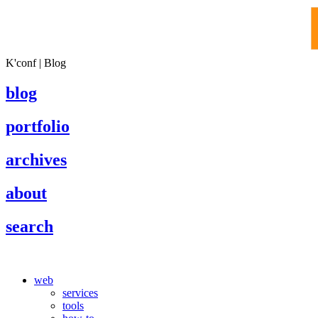
K'conf | Blog
blog
portfolio
archives
about
search
web
services
tools