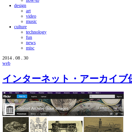
how-to
design
art
video
music
culture
technology
fun
news
misc
2014 . 08 . 30
web
インターネット・アーカイブ保有