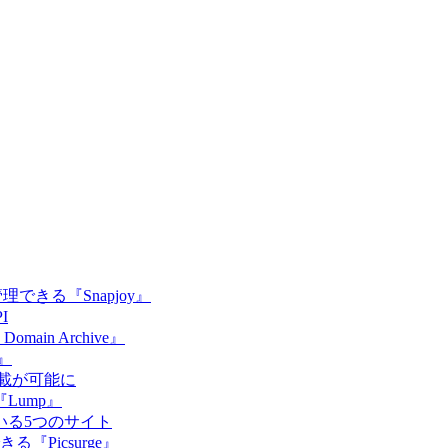
管理できる『Snapjoy』
I
in Archive』
』
掲載が可能に
Lump』
いる5つのサイト
Picsurge』