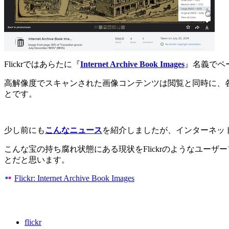
Flickrではあらたに『
Internet Archive Book Images
』名義でペ
高解像度でスキャンされた画像コンテンツは閲覧と同時に、
とです。
少し前にも
こんなニュース
を紹介しましたが、インターネッ
こんな宝の持ち腐れ状態にある現状をFlickrのようなユ
とだと思います。
Flickr: Internet Archive Book Images
flickr