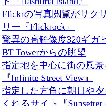
ト『Hashima Island』
Flickrの写真閲覧が
リー『Flickrock』
驚異の高解像度320ギ
BT Towerからの眺望
指定地を中心に街の風景
『Infinite Street View』
指定した方角に朝日や夕
くれるサイト『Sunsetter