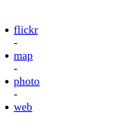
flickr
-
map
-
photo
-
web