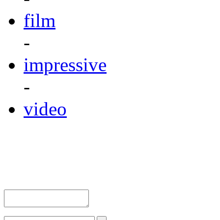
film
-
impressive
-
video