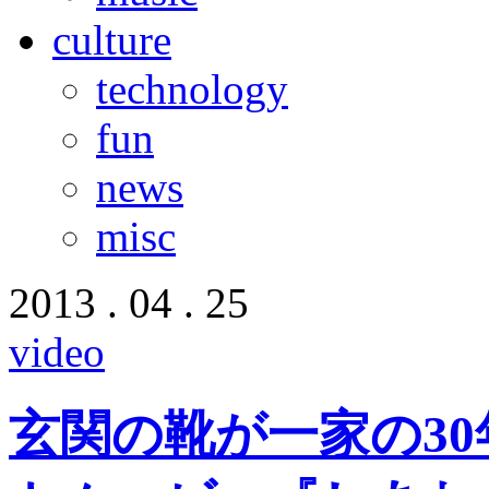
culture
technology
fun
news
misc
2013 . 04 . 25
video
玄関の靴が一家の3