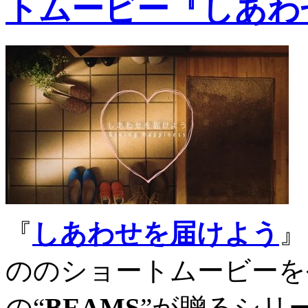
トムービー『しあわ
『
しあわせを届けよう
』
ののショートムービーを
の“
BEAMS
”が贈るシリ