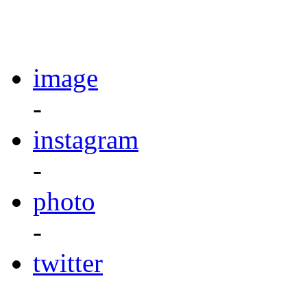
image
-
instagram
-
photo
-
twitter