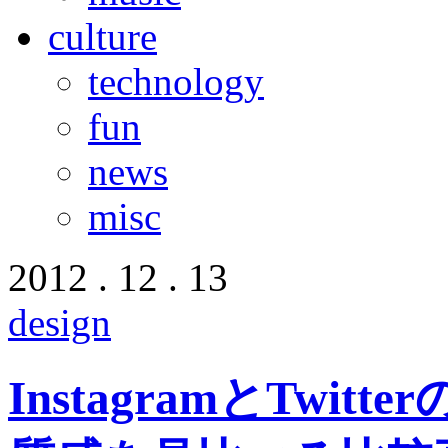
culture
technology
fun
news
misc
2012 . 12 . 13
design
InstagramとTwi