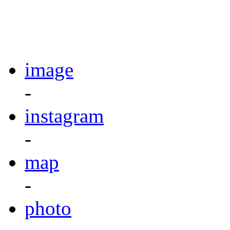
image
-
instagram
-
map
-
photo