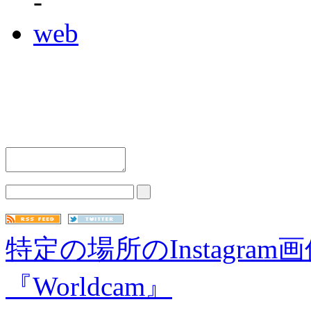
-
web
特定の場所のInstagr
『Worldcam』