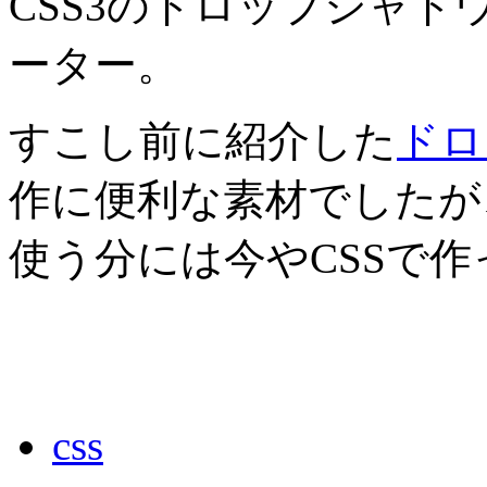
CSS3のドロップシャド
ーター。
すこし前に紹介した
ドロ
作に便利な素材でしたが
使う分には今やCSSで
css