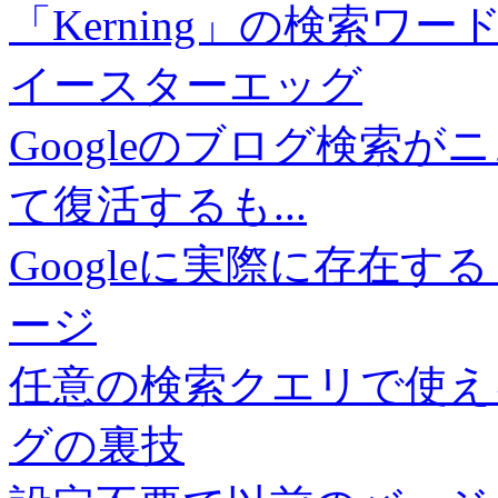
「Kerning」の検索ワー
イースターエッグ
Googleのブログ検索
て復活するも...
Googleに実際に存在する「4
ージ
任意の検索クエリで使える
グの裏技