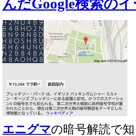
んだGoogle検索
エニグマ
の暗号解読で知