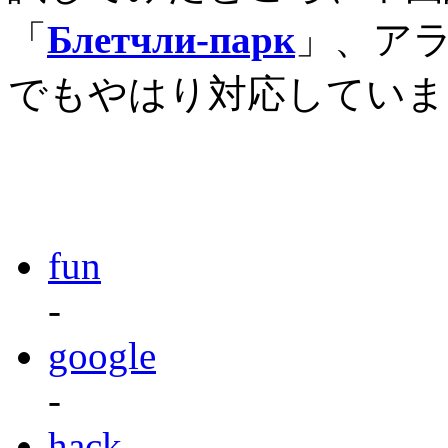
「
Блетчли-парк
」、ア
でもやはり対応していま
fun
-
google
-
hack