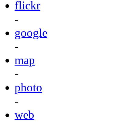
flickr
-
google
-
map
-
photo
-
web