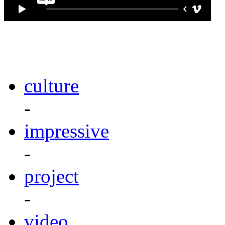
culture
-
impressive
-
project
-
video