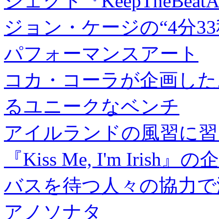
ジェクト『KeepTheBeatA
ジョン・ケージの“4分3
パフォーマンスアート
コカ・コーラが企画した
るユニークなベンチ
アイルランドの風習に習
『Kiss Me, I'm Irish』の
バスを待つ人々の協力で
アノソナタ