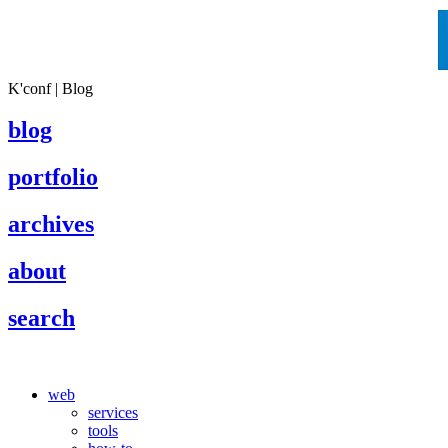
K'conf | Blog
blog
portfolio
archives
about
search
web
services
tools