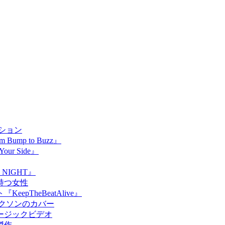
ション
p to Buzz』
 Side』
NIGHT』
持つ女性
TheBeatAlive』
クソンのカバー
ージックビデオ
傑作