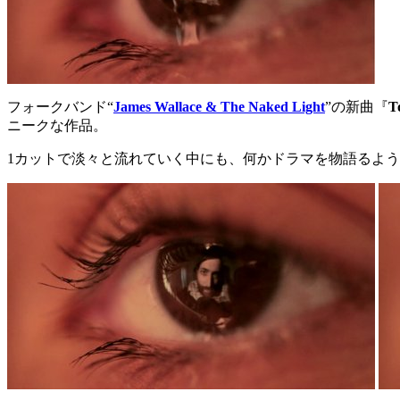
フォークバンド“
James Wallace & The Naked Light
”の新曲『
T
ニークな作品。
1カットで淡々と流れていく中にも、何かドラマを物語るよ