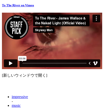
To The River on Vimeo
[新しいウィンドウで開く]
impressive
-
music