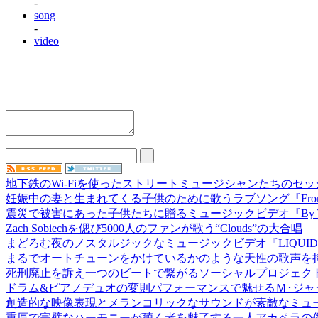
-
song
-
video
地下鉄のWi-Fiを使ったストリートミュージシャンたちのセッ
妊娠中の妻と生まれてくる子供のために歌うラブソング『From Bum
震災で被害にあった子供たちに贈るミュージックビデオ『By Your
Zach Sobiechを偲び5000人のファンが歌う“Clouds”の大合唱
まどろむ夜のノスタルジックなミュージックビデオ『LIQUID 
まるでオートチューンをかけているかのような天性の歌声を
死刑廃止を訴え一つのビートで繋がるソーシャルプロジェクト『Keep
ドラム&ピアノデュオの変則パフォーマンスで魅せるＭ･ジャ
創造的な映像表現とメランコリックなサウンドが素敵なミュ
重厚で完璧なハーモニーが聴く者を魅了する一人アカペラの