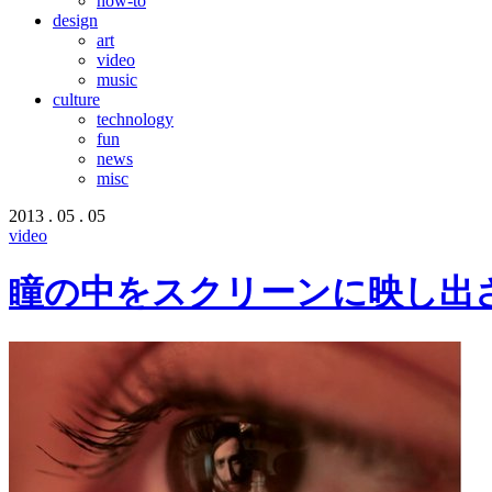
how-to
design
art
video
music
culture
technology
fun
news
misc
2013 . 05 . 05
video
瞳の中をスクリーンに映し出