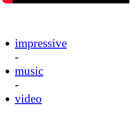
impressive
-
music
-
video