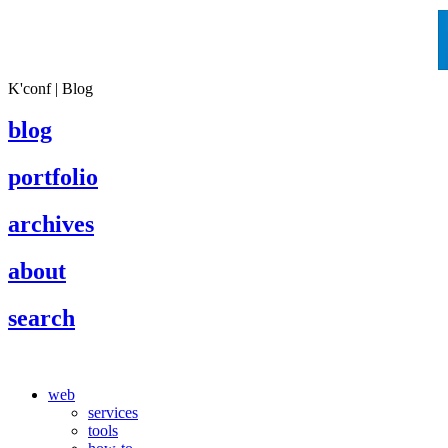
K'conf | Blog
blog
portfolio
archives
about
search
web
services
tools