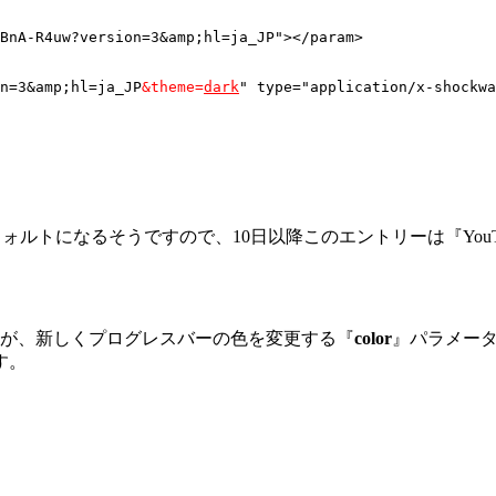
BnA-R4uw?version=3&amp;hl=ja_JP"></param>

n=3&amp;hl=ja_JP
&theme=
dark
" type="application/x-shockwa
フォルトになるそうですので、10日以降このエントリーは『You
んが、新しくプログレスバーの色を変更する『
color
』パラメー
す。