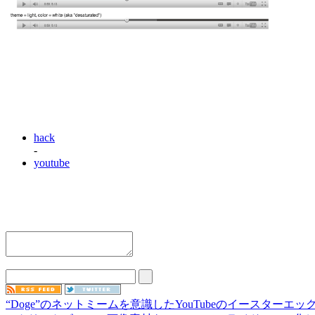
hack
-
youtube
“Doge”のネットミームを意識したYouTubeのイースターエッ