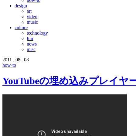
how-to
design
art
video
music
culture
technology
fun
news
misc
2011 . 08 . 08
how-to
YouTubeの埋め込みプレイ