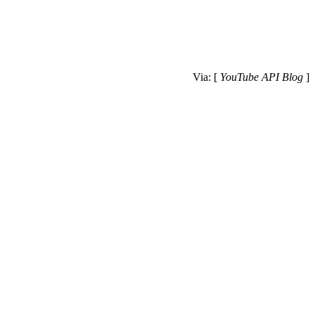
Via: [
YouTube API Blog
]