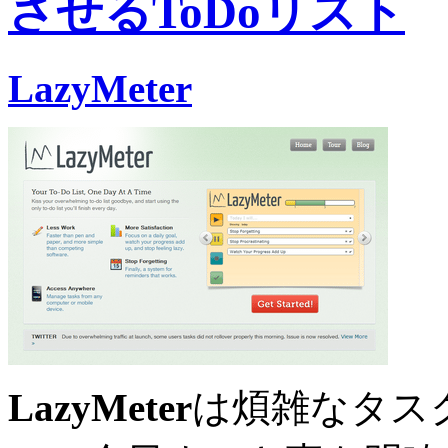
させるToDoリスト
LazyMeter
LazyMeter
は煩雑なタス