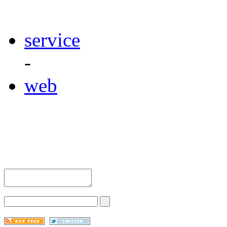
service
-
web