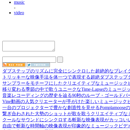
music
-
video
ダブステップのリズムに完全にシンクロした超絶的なブレイ
トリッキーな映像手法を体一つで表現する超絶ダブステップ
サンプラーをモチーフにしたクリエイティブなミュージック
移り変わる季節の中で歌うユニークなTime-Lapseのミュージ
音楽レコーディングの歴史を辿る90秒のルーブ・ゴールドバ
Vine動画の人気クリエーターが手がけた楽しいミュージックビデオ『Gas
一台のプロジェクターで豊かな創造性を見せるPomplamoose
繋ぎ合わされた大勢のショットが歌を歌うクリエイティブな
クールなサウンドにシンクロする斬新な映像表現がカッコい
自由で斬新な時間軸の映像表現が印象的なミュージックビデ