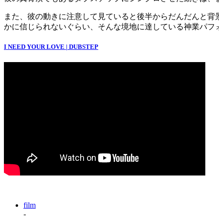
また、彼の動きに注意して見ていると後半からだんだんと背
かに信じられないぐらい、そんな境地に達している神業パフ
I NEED YOUR LOVE | DUBSTEP
film
-