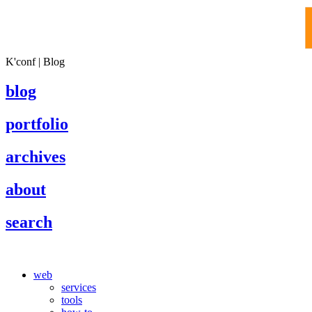
K'conf | Blog
blog
portfolio
archives
about
search
web
services
tools