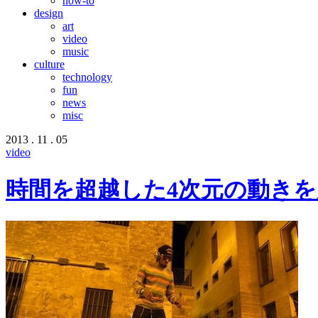
how-to
design
art
video
music
culture
technology
fun
news
misc
2013 . 11 . 05
video
時間を超越した4次元の動きを見