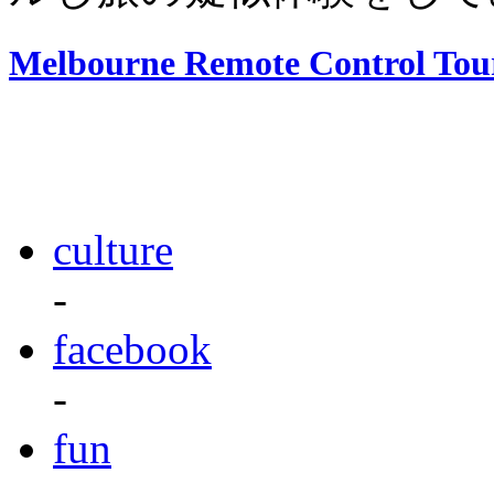
Melbourne Remote Control Tour
culture
-
facebook
-
fun