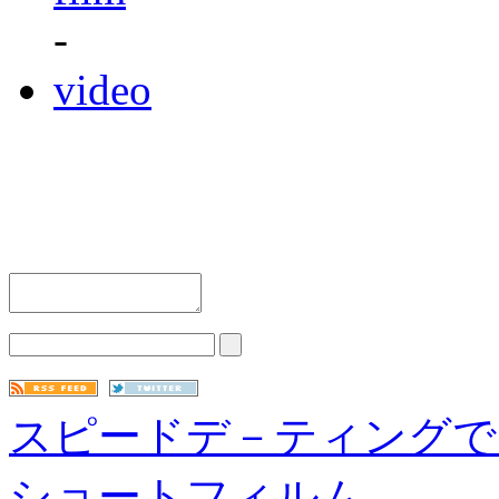
-
video
スピードデ－ティングで
ショートフィルム