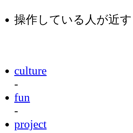
操作している人が近すぎ
culture
-
fun
-
project