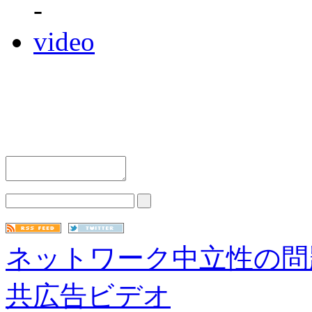
-
video
ネットワーク中立性の問
共広告ビデオ