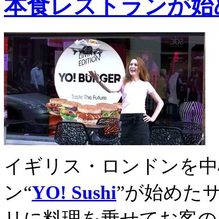
本食レストランが始
イギリス・ロンドンを中
ン“
YO! Sushi
”が始めた
リに料理を乗せてお客の