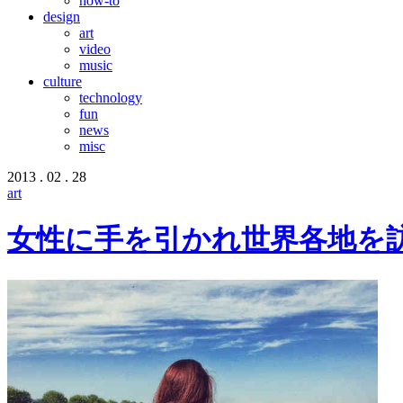
how-to
design
art
video
music
culture
technology
fun
news
misc
2013 . 02 . 28
art
女性に手を引かれ世界各地を訪れるI