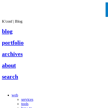
K'conf | Blog
blog
portfolio
archives
about
search
web
services
tools