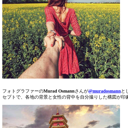
フォトグラファーの
Murad Osmann
さんが
@muradosmann
と
セプトで、各地の背景と女性の背中を自分撮りした構図が印