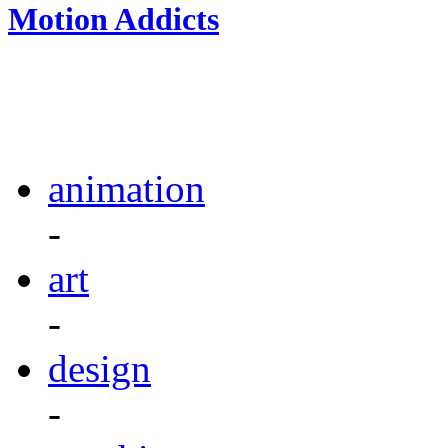
Motion Addicts
animation
-
art
-
design
-